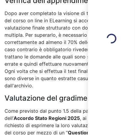
Verifica dell'apprendimento:
Dopo aver completato la visione di tutti i moduli
del corso on line in ELearning si accede al test di
Loading...
valutazione finale strutturato con domande a risposta
multipla. Per superarlo, è necessario rispondere
correttamente ad almeno il 70% delle domande, in
caso contrario è obbligatorio rivedere i moduli in cui si
trattano le domande alle quali sono state date risposte
errate e quindi effettuare nuovamente il test finale.
Ogni volta che si effettua il test finale le domande
sono diverse in quanto estratte casualmente
dall'archivio.
Valutazione del gradimento:
Come previsto dal punto 1.5 della parte IV
dell’
Accordo Stato Regioni 2025
, ai partecipanti sarà
richiesto di esprimere la loro valutazione sulla qualità
del corso per mezzo di un “
Questionario di