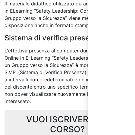
Il materiale didattico utilizzato durante il corso online
in ELearning “Safety Leadership: Come Guidare un
Gruppo verso la Sicurezza” viene messo a
disposizione anche in formato stampabile.
Sistema di verifica presenza:
L'effettiva presenza al computer durante il Corso
Online in E-Learning “Safety Leadership: Come Guidare
un Gruppo verso la Sicurezza” è monitorata tramite
S.V.P. (Sistema di Verifica Presenza); il sistema si attiva
a intervalli non predeterminati e richiede un feedback
del discente entro uno specifico termine di tempo per
non dover visualizzare nuovamente il Modulo
interessato.
VUOI ISCRIVERTI AL
CORSO?