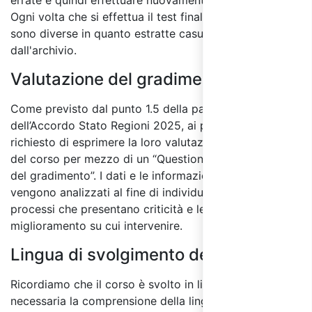
errate e quindi effettuare nuovamente il test finale.
Ogni volta che si effettua il test finale le domande
sono diverse in quanto estratte casualmente
dall'archivio.
Valutazione del gradimento:
Come previsto dal punto 1.5 della parte IV
dell’Accordo Stato Regioni 2025, ai partecipanti sarà
richiesto di esprimere la loro valutazione sulla qualità
del corso per mezzo di un “Questionario di valutazione
del gradimento”. I dati e le informazioni raccolti
vengono analizzati al fine di individuare quali sono i
processi che presentano criticità e le aree di
miglioramento su cui intervenire.
Lingua di svolgimento del corso:
Ricordiamo che il corso è svolto in lingua italiana ed è
necessaria la comprensione della lingua sia scritta che