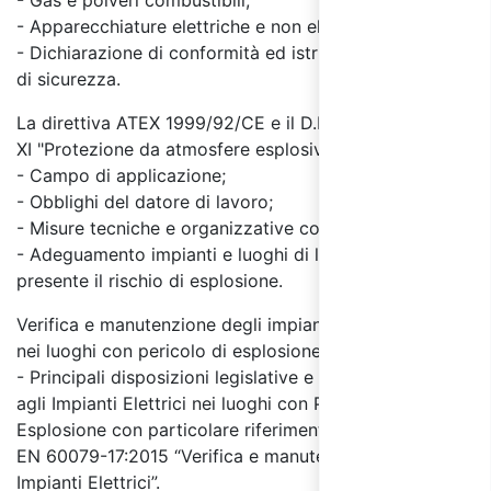
- Gas e polveri combustibili;
- Apparecchiature elettriche e non elettriche;
- Dichiarazione di conformità ed istruzioni
di sicurezza.
La direttiva ATEX 1999/92/CE e il D.LGS. 81/08, titolo
XI "Protezione da atmosfere esplosive"
- Campo di applicazione;
- Obblighi del datore di lavoro;
- Misure tecniche e organizzative contro le esplosioni;
- Adeguamento impianti e luoghi di lavoro nei quali e
presente il rischio di esplosione.
Verifica e manutenzione degli impianti elettrici
nei luoghi con pericolo di esplosione
- Principali disposizioni legislative e normative relative
agli Impianti Elettrici nei luoghi con Pericolo di
Esplosione con particolare riferimento alla norma CEI
EN 60079-17:2015 “Verifica e manutenzione degli
Impianti Elettrici”.