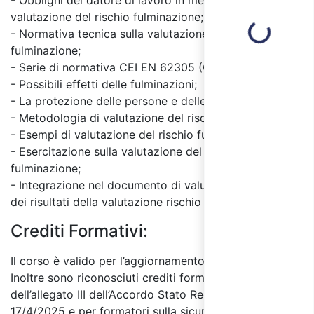
- Obblighi del datore di lavoro in merito alla
valutazione del rischio fulminazione;
Loading...
- Normativa tecnica sulla valutazione del rischio da
fulminazione;
- Serie di normativa CEI EN 62305 (CEI 81-10);
- Possibili effetti delle fulminazioni;
- La protezione delle persone e delle cose;
- Metodologia di valutazione del rischio fulminazione;
- Esempi di valutazione del rischio fulminazione;
- Esercitazione sulla valutazione del rischio
fulminazione;
- Integrazione nel documento di valutazione dei rischi
dei risultati della valutazione rischio fulminazione.
Crediti Formativi:
Il corso è valido per l’aggiornamento RSPP e ASPP.
Inoltre sono riconosciuti crediti formativi ai sensi
dell’allegato III dell’Accordo Stato Regioni del
17/4/2025 e per formatori sulla sicurezza ai sensi del