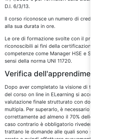
D.l. 6/3/13.
Il corso riconosce un numero di crediti formativi pari
alla sua durata in ore.
Le ore di formazione svolte con il presente corso sono
riconoscibili ai fini della certificazione delle
competenze come Manager HSE e Specialista HSE ai
sensi della norma UNI 11720.
Verifica dell'apprendimento:
Dopo aver completato la visione di tutti i moduli
del corso on line in ELearning si accede al test di
valutazione finale strutturato con domande a risposta
multipla. Per superarlo, è necessario rispondere
correttamente ad almeno il 70% delle domande, in
caso contrario è obbligatorio rivedere i moduli in cui si
trattano le domande alle quali sono state date risposte