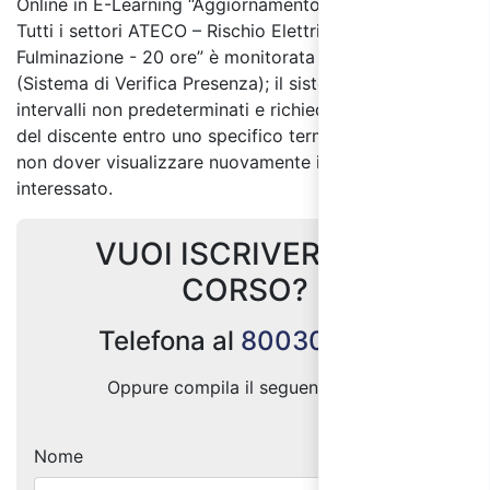
Online in E-Learning “Aggiornamento RSPP e ASPP –
Tutti i settori ATECO – Rischio Elettrico, Atex e
Fulminazione - 20 ore” è monitorata tramite S.V.P.
(Sistema di Verifica Presenza); il sistema si attiva a
intervalli non predeterminati e richiede un feedback
del discente entro uno specifico termine di tempo per
non dover visualizzare nuovamente il Modulo
interessato.
VUOI ISCRIVERTI AL
CORSO?
Telefona al
800300333
Oppure compila il seguente form:
Nome