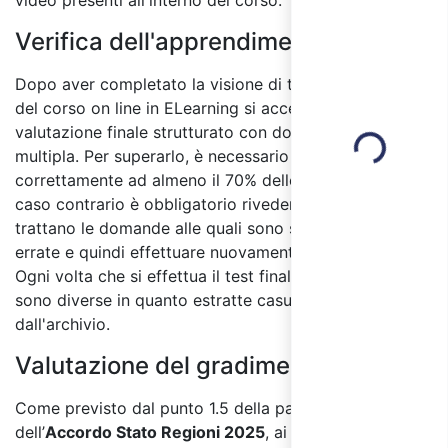
video presenti all'interno del corso.
Verifica dell'apprendimento:
Dopo aver completato la visione di tutti i moduli
Loading...
del corso on line in ELearning si accede al test di
valutazione finale strutturato con domande a risposta
multipla. Per superarlo, è necessario rispondere
correttamente ad almeno il 70% delle domande, in
caso contrario è obbligatorio rivedere i moduli in cui si
trattano le domande alle quali sono state date risposte
errate e quindi effettuare nuovamente il test finale.
Ogni volta che si effettua il test finale le domande
sono diverse in quanto estratte casualmente
dall'archivio.
Valutazione del gradimento:
Come previsto dal punto 1.5 della parte IV
dell’
Accordo Stato Regioni 2025
, ai partecipanti sarà