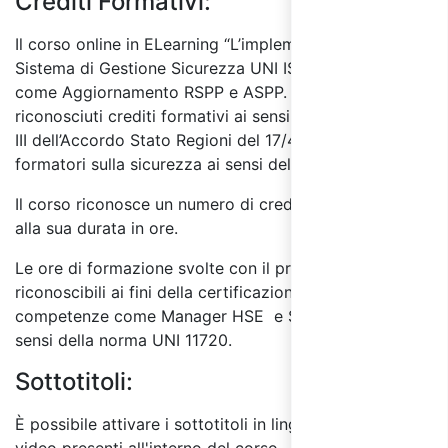
Crediti Formativi:
Il corso online in ELearning “L’implementazione di un
Sistema di Gestione Sicurezza UNI ISO 45001” è valido
come Aggiornamento RSPP e ASPP. Inoltre sono
riconosciuti crediti formativi ai sensi dell'Allegato
III dell’Accordo Stato Regioni del 17/4/2025 e per
formatori sulla sicurezza ai sensi del D.I. 6/3/13.
Il corso riconosce un numero di crediti formativi pari
alla sua durata in ore.
Le ore di formazione svolte con il presente corso sono
riconoscibili ai fini della certificazione delle
competenze come Manager HSE e Specialista HSE ai
sensi della norma UNI 11720.
Sottotitoli:
È possibile attivare i sottotitoli in lingua italiana per i