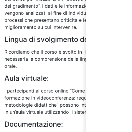
del gradimento”. I dati e le informazioni raccolti
vengono analizzati al fine di individuare quali sono i
processi che presentano criticità e le aree di
miglioramento su cui intervenire.
Lingua di svolgimento del corso:
Ricordiamo che il corso è svolto in lingua italiana ed è
necessaria la comprensione della lingua sia scritta che
orale.
Aula virtuale:
I partecipanti al corso online “Come si eroga la
formazione in videoconferenza: requisiti, tecniche e
metodologie didattiche” possono interagire tra di loro
in un’aula virtuale utilizzando il sistema di chat online.
Documentazione: