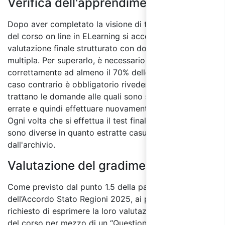
Verifica dell'apprendimento:
Dopo aver completato la visione di tutti i moduli
del corso on line in ELearning si accede al test di
valutazione finale strutturato con domande a risposta
multipla. Per superarlo, è necessario rispondere
correttamente ad almeno il 70% delle domande, in
caso contrario è obbligatorio rivedere i moduli in cui si
trattano le domande alle quali sono state date risposte
errate e quindi effettuare nuovamente il test finale.
Ogni volta che si effettua il test finale le domande
sono diverse in quanto estratte casualmente
dall'archivio.
Valutazione del gradimento:
Come previsto dal punto 1.5 della parte IV
dell’Accordo Stato Regioni 2025, ai partecipanti sarà
richiesto di esprimere la loro valutazione sulla qualità
del corso per mezzo di un “Questionario di valutazione