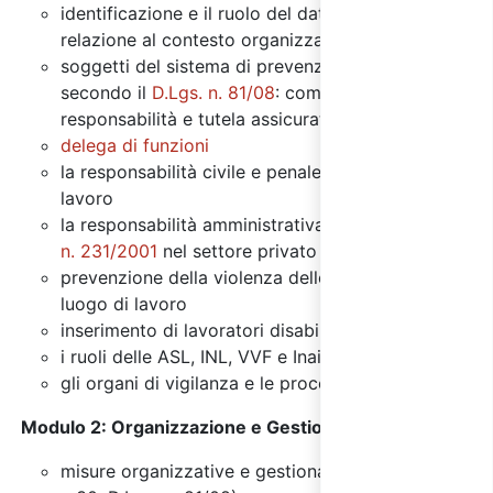
identificazione e il ruolo del datore di lavoro in
relazione al contesto organizzativo
soggetti del sistema di prevenzione aziendale
secondo il
D.Lgs. n. 81/08
: compiti, obblighi,
responsabilità e tutela assicurativa
delega di funzioni
la responsabilità civile e penale del datore di
lavoro
la responsabilità amministrativa ai senti del
D.Lgs.
n. 231/2001
nel settore privato
prevenzione della violenza delle molestie sul
luogo di lavoro
inserimento di lavoratori disabili
i ruoli delle ASL, INL, VVF e Inail
gli organi di vigilanza e le procedure ispettive
Modulo 2:
Organizzazione e Gestione della SSL
:
misure organizzative e gestionali di tutela (art. 15