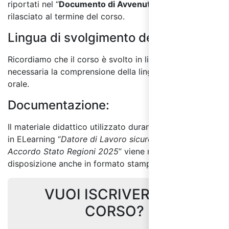
riportati nel “
Documento di Avvenuta Formazione
”
rilasciato al termine del corso.
Lingua di svolgimento del corso:
Ricordiamo che il corso è svolto in lingua italiana ed è
necessaria la comprensione della lingua sia scritta che
orale.
Documentazione:
Il materiale didattico utilizzato durante il corso online
in ELearning “
Datore di Lavoro sicurezza sul lavoro –
Accordo Stato Regioni 2025
” viene messo a
disposizione anche in formato stampabile.
VUOI ISCRIVERTI AL
CORSO?