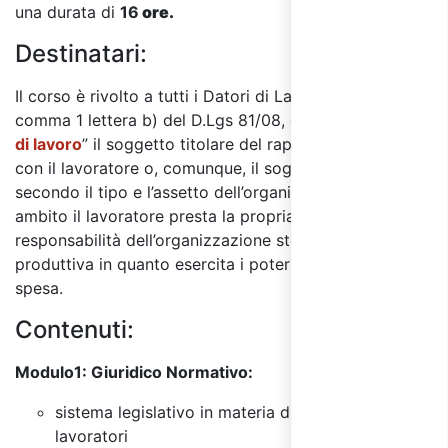
una durata di
16
ore.
Destinatari:
Il corso è rivolto a tutti i Datori di Lavoro. L’art. 2
comma 1 lettera b) del D.Lgs 81/08, definisce “
datore
di lavoro
” il soggetto titolare del rapporto di lavoro
con il lavoratore o, comunque, il soggetto che,
secondo il tipo e l’assetto dell’organizzazione nel cui
ambito il lavoratore presta la propria attività, ha la
responsabilità dell’organizzazione stessa o dell’unità
produttiva in quanto esercita i poteri decisionali e di
spesa.
Contenuti:
Modu
lo1: Giuridico Normativo:
sistema legislativo in materia di sicurezza dei
lavoratori