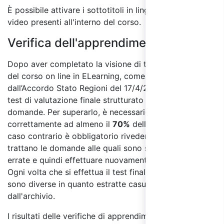
È possibile attivare i sottotitoli in lingua italiana per i
video presenti all'interno del corso.
Verifica dell'apprendimento:
Dopo aver completato la visione di tutti i moduli
del corso on line in ELearning, come previsto
dall’Accordo Stato Regioni del 17/4/2025, si accede al
test di valutazione finale strutturato con almeno 30
domande. Per superarlo, è necessario rispondere
correttamente ad almeno il
70%
delle domande, in
caso contrario è obbligatorio rivedere i moduli in cui si
trattano le domande alle quali sono state date risposte
errate e quindi effettuare nuovamente il test finale.
Ogni volta che si effettua il test finale le domande
sono diverse in quanto estratte casualmente
dall'archivio.
I risultati delle verifiche di apprendimento saranno