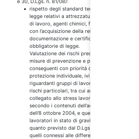
e 30, D.Lgs. n. 81/08):
rispetto degli standard tecnico-strutturali di
legge relativi a attrezzature, impianti, luoghi
di lavoro, agenti chimici, fisici e biologici;
con l’acquisizione della relativa
documentazione e certificazioni
obbligatorie di legge.
Valutazione dei rischi predisposizione delle
misure di prevenzione e protezione
conseguenti con priorità delle misure di
protezione individuale, ivi compresi quelli
riguardanti gruppi di lavoratori esposti a
rischi particolari, tra cui anche quelli
collegato allo stress lavoro-correlato,
secondo i contenuti dell’accordo europeo
dell’8 ottobre 2004, e quelli riguardanti le
lavoratori in stato di gravidanza, secondo
quanto previsto dal D.Lgs. 151/2001, nonché
quelli connessi alle differenze di genere,