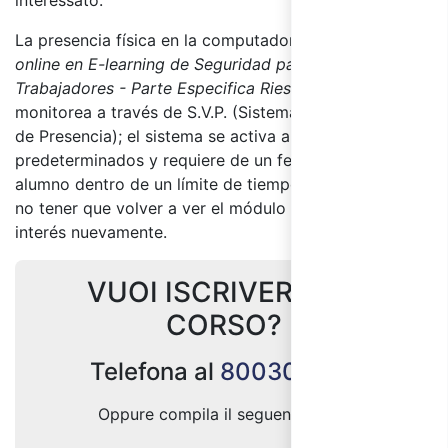
interessato.
La presencia física en la computadora durante el
curso
online en E-learning de Seguridad para los
Trabajadores - Parte Especifica Riesgo Bajo
se
monitorea a través de S.V.P. (Sistema de Verificación
de Presencia); el sistema se activa a intervalos no
predeterminados y requiere de un feedback del
alumno dentro de un límite de tiempo específico para
no tener que volver a ver el módulo completo de
interés nuevamente.
VUOI ISCRIVERTI AL
CORSO?
Telefona al
800300333
Oppure compila il seguente form: