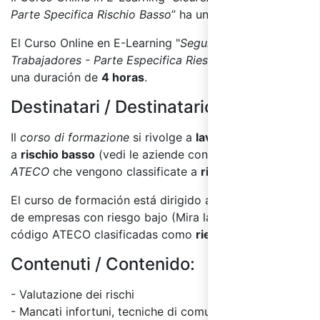
Parte Specifica Rischio Basso
” ha una durata di
4 ore.
El Curso Online en E-Learning "
Seguridad para los
Trabajadores - Parte
Especifica Riesgo Bajo
" tiene
una duración de
4 horas
.
Destinatari / Destinatarios:
Il
corso di formazione
si rivolge a
lavoratori
di aziende
a
rischio basso
(vedi le aziende con
Codice
ATECO
che vengono classificate a
rischio basso
).
El curso de formación está dirigido a los trabajadores
de empresas con riesgo bajo (Mira las empresas con
código ATECO clasificadas como
riesgo bajo
).
Contenuti / Contenido:
- Valutazione dei rischi
- Mancati infortuni, tecniche di comunicazione nei