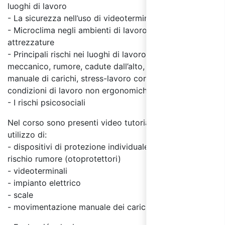
luoghi di lavoro
- La sicurezza nell’
uso di videoterminali
- Microclima negli ambienti di lavoro e sicurezza delle
attrezzature
- Principali rischi nei luoghi di lavoro: rischio
elettrico
,
meccanico, rumore, cadute dall’alto,
movimentazione
manuale di carichi
,
stress-lavoro correlato
, rischio da
condizioni di lavoro non ergonomiche,
rischio chimico
- I rischi psicosociali
Nel corso sono presenti video tutorial sul corretto
utilizzo di:
-
dispositivi di protezione individuale
(DPI) per il
rischio rumore (otoprotettori)
- videoterminali
- impianto elettrico
- scale
- movimentazione manuale dei carichi (MMC)