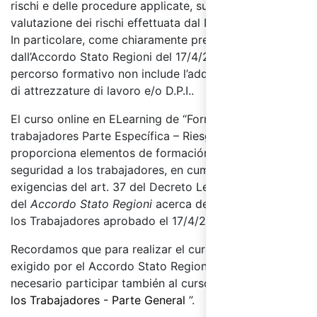
rischi e delle procedure applicate, sulla base della
valutazione dei rischi effettuata dal Datore di Lavoro.
In particolare, come chiaramente precisato
dall’Accordo Stato Regioni del 17/4/2025, il presente
percorso formativo non include l’addestramento all’uso
di attrezzature di lavoro e/o D.P.I..
El curso online en ELearning de “Formación para los
trabajadores Parte Específica – Riesgo Bajo”
proporciona elementos de formación en materia de
seguridad a los trabajadores, en cumplimiento de las
exigencias del art. 37 del Decreto Legislativo 81/08 y
del
Accordo Stato Regioni
acerca de la Seguridad de
los Trabajadores aprobado el 17/4/2025.
Recordamos que para realizar el curso de formación
exigido por el
Accordo Stato Regioni del 17/4/2025
es
necesario participar también al curso “
Seguridad para
los Trabajadores - Parte General
”.