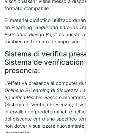
Rischio Basso”
viene messo a disposizione anche in
formato stampabile.
El material didáctico utilizado durante el curso online
en Elearning “
Seguridad para los Trabajadores - Parte
Especifica Riesgo Bajo
” es puesto a disposición
también en formato de impresión.
Sistema di verifica presenza /
Sistema de verificación de la
presencia:
L'effettiva presenza al computer durante il
Corso
Online in E-Learning di
Sicurezza Lavoratori – Parte
Specifica Rischio Basso
è monitorata tramite S.V.P.
(Sistema di Verifica Presenza); il sistema si attiva a
intervalli non predeterminati e richiede un feedback
del discente entro uno specifico termine di tempo per
non dover visualizzare nuovamente il Modulo