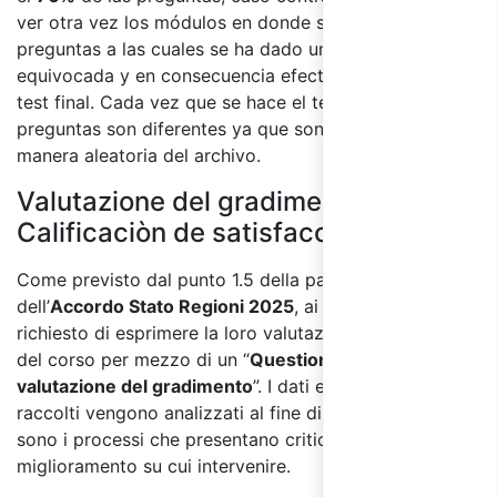
ver otra vez los módulos en donde se tratan las
preguntas a las cuales se ha dado una respuesta
equivocada y en consecuencia efectuar nuevamente el
test final. Cada vez que se hace el test final las
preguntas son diferentes ya que son tomadas de
manera aleatoria del archivo.
Valutazione del gradimento /
Calificaciòn de satisfacciòn:
Come previsto dal punto 1.5 della parte IV
dell’
Accordo Stato Regioni 2025
, ai partecipanti sarà
richiesto di esprimere la loro valutazione sulla qualità
del corso per mezzo di un “
Questionario di
valutazione del gradimento
”. I dati e le informazioni
raccolti vengono analizzati al fine di individuare quali
sono i processi che presentano criticità e le aree di
miglioramento su cui intervenire.