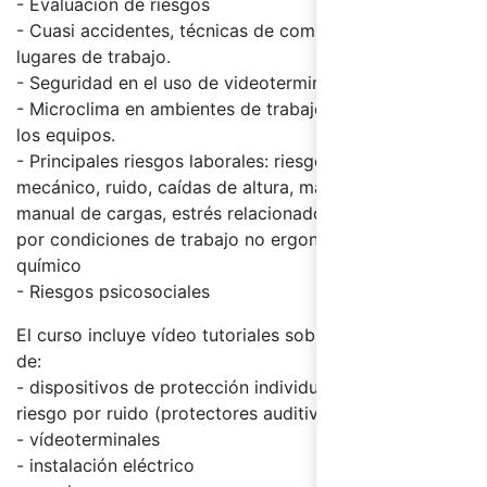
- Evaluación de riesgos
- Cuasi accidentes, técnicas de comunicación en los
lugares de trabajo.
- Seguridad en el
uso de videoterminales
- Microclima en ambientes de trabajo y seguridad de
los equipos.
- Principales riesgos laborales: riesgo
eléctrico
, riesgo
mecánico, ruido, caídas de altura,
manipulación
manual de cargas
,
estrés relacionado al trabajo
, riesgo
por condiciones de trabajo no ergonómicas, riesgo
químico
- Riesgos psicosociales
El curso incluye vídeo tutoriales sobre el correcto uso
de:
-
dispositivos de protección individual
(DPI) por el
riesgo por ruido (protectores auditivos)
- vídeoterminales
- instalación eléctrico