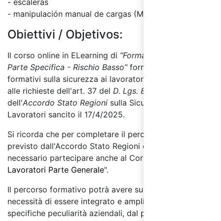
- escaleras
- manipulación manual de cargas (MMC)
Obiettivi / Objetivos:
Il corso online in ELearning di
“Formazione Lavoratori
Parte Specifica - Rischio Basso”
fornisce gli elementi
formativi sulla sicurezza ai lavoratori, in conformità
alle richieste dell'art. 37 del
D. Lgs. 81/08
e
dell'
Accordo Stato Regioni
sulla Sicurezza dei
Lavoratori sancito il 17/4/2025.
Si ricorda che per completare il percorso formativo
previsto dall'
Accordo Stato Regioni del 17/4/2025
è
necessario partecipare anche al Corso "
Sicurezza
Lavoratori Parte Generale
".
Il percorso formativo potrà avere successivamente
necessità di essere integrato e ampliato secondo le
specifiche peculiarità aziendali, dal punto di vista dei