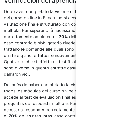
Verificación del aprendizaje:
Dopo aver completato la visione di tutti i moduli
del corso on line in ELearning si accede al test di
valutazione finale strutturato con domande a risposta
multipla. Per superarlo, è necessario rispondere
correttamente ad almeno il
70%
delle domande, in
caso contrario è obbligatorio rivedere i moduli in cui si
trattano le domande alle quali sono state date risposte
errate e quindi effettuare nuovamente il test finale.
Ogni volta che si effettua il test finale le domande
sono diverse in quanto estratte casualmente
dall'archivio.
.
Después de haber completado la visualización de
todos los módulos del curso online en E-learning se
accede al test de evaluación final estructurado con
preguntas de respuesta múltiple. Para superarlo es
necesario responder correctamente al menos
el
70%
de las preguntas, caso contrario es obligatorio