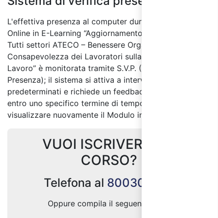
Sistema di verifica presenza:
L'effettiva presenza al computer durante il Corso
Online in E-Learning “Aggiornamento ASPP e RSPP –
Tutti settori ATECO – Benessere Organizzativo e
Consapevolezza dei Lavoratori sulla Sicurezza del
Lavoro” è monitorata tramite S.V.P. (Sistema di Verifica
Presenza); il sistema si attiva a intervalli non
predeterminati e richiede un feedback del discente
entro uno specifico termine di tempo per non dover
visualizzare nuovamente il Modulo interessato.
VUOI ISCRIVERTI AL
CORSO?
Telefona al
800300333
Oppure compila il seguente form: