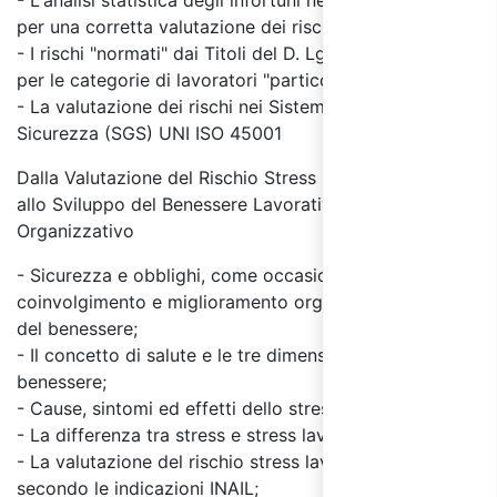
- L'analisi statistica degli infortuni nei luoghi di lavoro
per una corretta valutazione dei rischi: i near miss
- I rischi "normati" dai Titoli del D. Lgs. 81/08 e i rischi
per le categorie di lavoratori "particolari"
- La valutazione dei rischi nei Sistemi di Gestione della
Sicurezza (SGS) UNI ISO 45001
Dalla Valutazione del Rischio Stress Lavoro Correlato
allo Sviluppo del Benessere Lavorativo e
Organizzativo
- Sicurezza e obblighi, come occasione di
coinvolgimento e miglioramento organizzativo e
del benessere;
- Il concetto di salute e le tre dimensioni del
benessere;
- Cause, sintomi ed effetti dello stress;
- La differenza tra stress e stress lavoro-correlato;
- La valutazione del rischio stress lavoro correlato,
secondo le indicazioni INAIL;