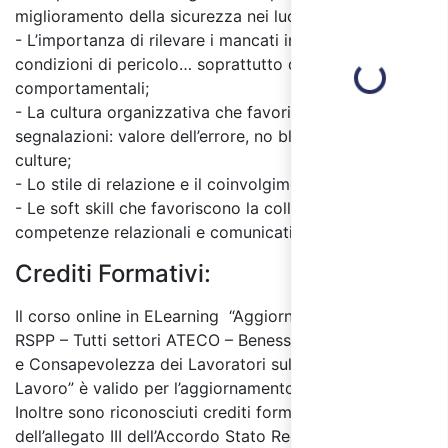
miglioramento della sicurezza nei luoghi di lavoro;
- L’importanza di rilevare i mancati infortuni e le
condizioni di pericolo… soprattutto dovuti a cause
Loading...
comportamentali;
- La cultura organizzativa che favorisce le
segnalazioni: valore dell’errore, no blame culture, just
culture;
- Lo stile di relazione e il coinvolgimento;
- Le soft skill che favoriscono la collaborazione:
competenze relazionali e comunicative.
Crediti Formativi:
Il corso online in ELearning “Aggiornamento ASPP e
RSPP – Tutti settori ATECO – Benessere Organizzativo
e Consapevolezza dei Lavoratori sulla Sicurezza del
Lavoro” è valido per l’aggiornamento RSPP e ASPP.
Inoltre sono riconosciuti crediti formativi ai sensi
dell’allegato III dell’Accordo Stato Regioni del