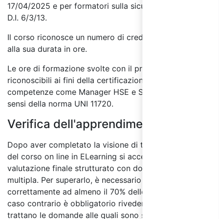
17/04/2025 e per formatori sulla sicurezza ai sensi del
D.I. 6/3/13.
Il corso riconosce un numero di crediti formativi pari
alla sua durata in ore.
Le ore di formazione svolte con il presente corso sono
riconoscibili ai fini della certificazione delle
competenze come Manager HSE e Specialista HSE ai
sensi della norma UNI 11720.
Verifica dell'apprendimento:
Dopo aver completato la visione di tutti i moduli
del corso on line in ELearning si accede al test di
valutazione finale strutturato con domande a risposta
multipla. Per superarlo, è necessario rispondere
correttamente ad almeno il 70% delle domande, in
caso contrario è obbligatorio rivedere i moduli in cui si
trattano le domande alle quali sono state date risposte